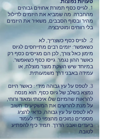
טעויות נפוצות.
1. לגייס כסף תמורת אחוזים גבוהים
מהחברה. מה שמביא את היזמים לדילול
מהיר ובסוף הסבבים, משאיר את היזמים
בלי רווחים ומוטיבציה.
2. לגייס כסף כשצריך, לא
כשאפשר: יזמים רבים מתייחסים לגיוס
מימון כאל צורך, לכן הם מגייסים כסף רק
כאשר ההון נגמר. גייסו כסף כשאפשר.
במיוחד שיש השקת מוצר מוצלח, או
עמידה באבני דרך משמעותית.
3. לטפס על עץ גבוהה מידי : כאשר היזם
נמצא בשלב של גיוס כסף, הוא מנסה
להראות שהמיזם שלו איכותי ומאוד ורוחי,
על מנת להרשים את המשקיעים. חשוב
לא לטפס על עץ גבוהה, כדאי להציג
מספרים נמוכים מהצפוי כדי לעמוד
ביעדים ואבני הדרך. תמיד כיף להפתיע
לטובה.