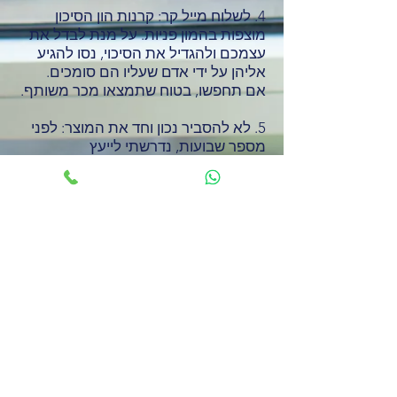
4. לשלוח מייל קר: קרנות הון הסיכון
מוצפות בהמון פניות. על מנת לבדל את
עצמכם ולהגדיל את הסיכוי, נסו להגיע
אליהן על ידי אדם שעליו הם סומכים.
אם תחפשו, בטוח שתמצאו מכר משותף.
5. לא להסביר נכון וחד את המוצר: לפני
מספר שבועות, נדרשתי לייעץ
לסטארט-אפ בגיוס השקעה ולאחר 15
דקות של הקשבה להסבר, עצרתי אותו, כי
לא הבנתי כלום. שמתכוננים לפגישת
משקיעים, חשוב שהצגת המוצר תהיה
חדה ואיכותית. יש לנסות ולהכניס הכל
בפחות מ-5 דקו. תתאמנו מול חברים
וקבלו פידבקים.
6. לא לקחת הלוואות בשלבים מתקדמים
– הרבה פעמים אני רואה יזמים שניסו
לגייס כסף ולא הצליחו והחליטו להביא
כסף מהבנק. לדעתי, זה טעות, משום
שגיוס כסף הוא גם הוכחה שאתם בכיוון