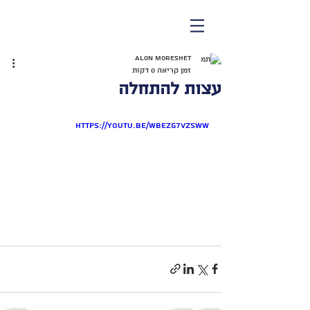
Alon Moreshet
זמן קריאה 0 דקות
עצות להתחלה
https://youtu.be/WBezG7vZsww