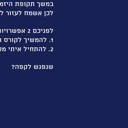
במשך תקופת היזמות
לכן אשמח לעזור ל
לפניכם 2 אפשרויות:
1. להמשיך לקורס המלא וללמוד עוד המון תכנים נפלאים + פגישה איתי.
2. להתחיל איתי מסע מרתק של ליווי עסקי שיעזור לך לנצח במשחק.
שנפגש לקפה?